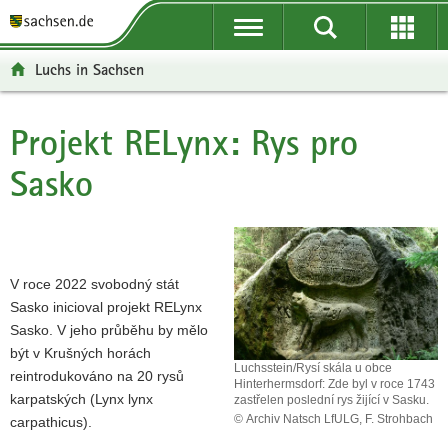
N
N
H
O
a
a
l
b
v
v
a
l
Luchs in Sachsen
i
i
v
a
g
g
n
s
a
a
í
t
Projekt RELynx: Rys pro
Hlavní
c
c
o
z
obsah
Sasko
e
e
b
á
n
p
s
p
a
o
a
a
p
r
h
t
ř
t
í
V roce 2022 svobodný stát
í
á
Sasko inicioval projekt RELynx
č
l
Sasko. V jeho průběhu by mělo
p
e
být v Krušných horách
o
m
Luchsstein/Rysí skála u obce
reintrodukováno na 20 rysů
r
Hinterhermsdorf: Zde byl v roce 1743
karpatských (Lynx lynx
t
zastřelen poslední rys žijící v Sasku.
© Archiv Natsch LfULG, F. Strohbach
carpathicus).
á
Luchsstein/Rysí
l