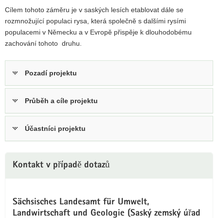
skála
Cílem tohoto záměru je v saských lesích etablovat dále se
y
u
rozmnožující populaci rysa, která společně s dalšími rysími
obce
Hinterhermsdorf:
populacemi v Německu a v Evropě přispěje k dlouhodobému
Zde
zachování tohoto druhu.
byl
v
roce
Pozadí projektu
1743
zastřelen
poslední
Průběh a cíle projektu
rys
žijící
v
Účastníci projektu
Sasku.
Kontakt v případě dotazů
Sächsisches Landesamt für Umwelt,
Landwirtschaft und Geologie (Saský zemský úřad