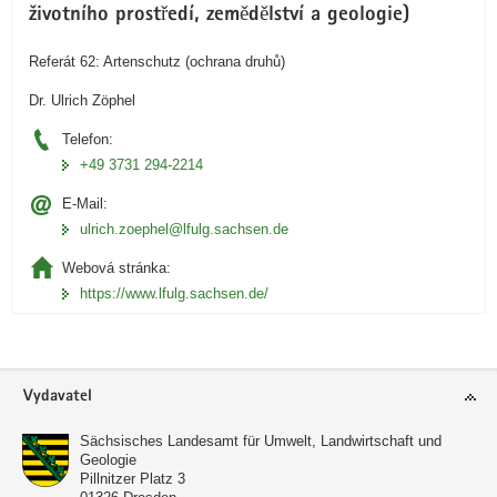
životního prostředí, zemědělství a geologie)
Referát 62: Artenschutz (ochrana druhů)
Dr. Ulrich Zöphel
Telefon:
+49 3731 294-2214
E-Mail:
ulrich.zoephel@lfulg.sachsen.de
Webová stránka:
https://www.lfulg.sachsen.de/
Oblast
Vydavatel
zápatí
Sächsisches Landesamt für Umwelt, Landwirtschaft und
Geologie
Pillnitzer Platz 3